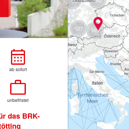
682
1732
927
365