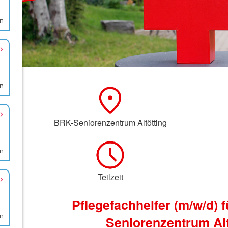
rn
rn
en
en