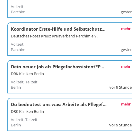
Vollzeit
Parchim
geste
Koordinator Erste-Hilfe und Selbstschutzkompetenz
mehr
Deutsches Rotes Kreuz Kreisverband Parchim e.V.
Vollzeit
Parchim
geste
Dein neuer Job als Pflegefachassistent*Pflegefachassistentin im Kunstkrankenhaus
mehr
DRK Kliniken Berlin
Vollzeit, Teilzeit
Berlin
vor 9 Stund
Du bedeutest uns was: Arbeite als Pflegefachkraft / Pflegefachfrau*mann in den DRK Kliniken Berlin Köpenick
mehr
DRK Kliniken Berlin
Vollzeit, Teilzeit
Berlin
vor 9 Stund