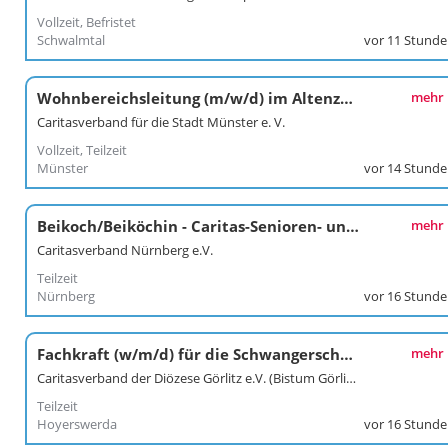
Vollzeit, Befristet
Schwalmtal
vor 11 Stund
Wohnbereichsleitung (m/w/d) im Altenzentrum
mehr
Caritasverband für die Stadt Münster e. V.
Vollzeit, Teilzeit
Münster
vor 14 Stund
Beikoch/Beiköchin - Caritas-Senioren- und Pflegeheim St. Willibald in Nürnberg
mehr
Caritasverband Nürnberg e.V.
Teilzeit
Nürnberg
vor 16 Stund
Fachkraft (w/m/d) für die Schwangerschaftsberatung
mehr
Caritasverband der Diözese Görlitz e.V. (Bistum Görlitz)
Teilzeit
Hoyerswerda
vor 16 Stund