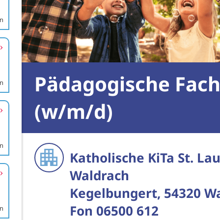
en
en
en
en