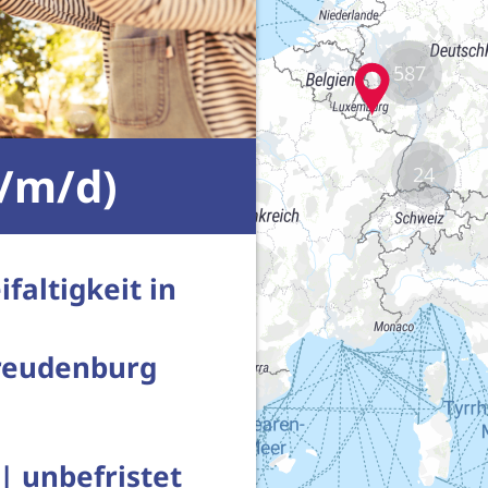
587
24