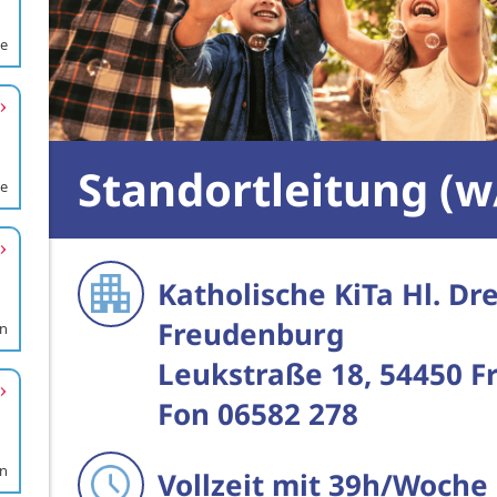
de
de
en
en