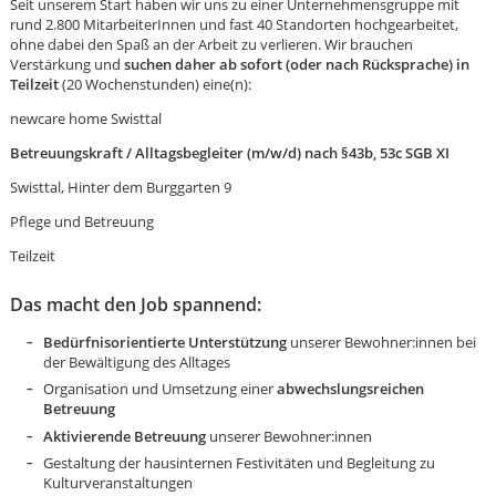
Seit unserem Start haben wir uns zu einer Unternehmensgruppe mit
rund 2.800 MitarbeiterInnen und fast 40 Standorten hochgearbeitet,
ohne dabei den Spaß an der Arbeit zu verlieren. Wir brauchen
Verstärkung und
suchen daher ab sofort (oder nach Rücksprache) in
Teilzeit
(20 Wochenstunden) eine(n):
newcare home Swisttal
Betreuungskraft / Alltagsbegleiter (m/w/d) nach §43b, 53c SGB XI
Swisttal, Hinter dem Burggarten 9
Pflege und Betreuung
Teilzeit
Das macht den Job spannend:
Bedürfnisorientierte Unterstützung
unserer Bewohner:innen bei
der Bewältigung des Alltages
Organisation und Umsetzung einer
abwechslungsreichen
Betreuung
Karte anzeigen
Aktivierende Betreuung
unserer Bewohner:innen
Gestaltung der hausinternen Festivitäten und Begleitung zu
Kulturveranstaltungen