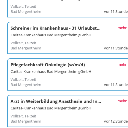
Vollzeit, Teilzeit
Bad Mergentheim
vor 11 Stund
Schreiner im Krankenhaus - 31 Urlaubstage, tolles Team und abwechslungsreiche Aufgaben (w/m/d)
mehr
Caritas-Krankenhaus Bad Mergentheim gGmbH
Vollzeit, Teilzeit
Bad Mergentheim
vor 11 Stund
Pflegefachkraft Onkologie (w/m/d)
mehr
Caritas-Krankenhaus Bad Mergentheim gGmbH
Vollzeit, Teilzeit
Bad Mergentheim
vor 11 Stund
Arzt in Weiterbildung Anästhesie und Intensivmedizin (w/m/d)
mehr
Caritas-Krankenhaus Bad Mergentheim gGmbH
Vollzeit, Teilzeit
Bad Mergentheim
vor 12 Stund