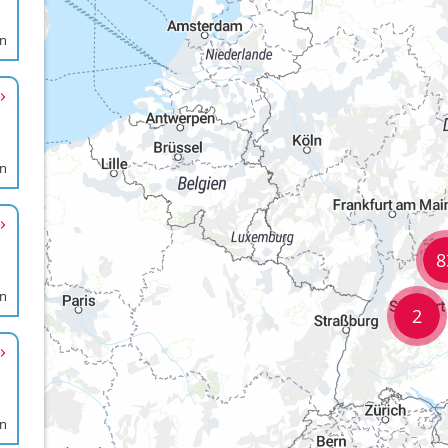
en
en
8
en
2
en