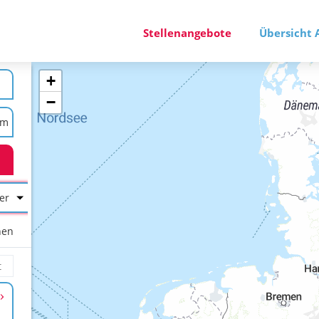
Stellenangebote
Übersicht 
+
−
er
hen