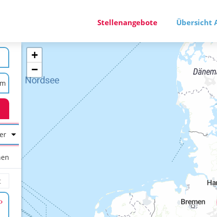
Stellenangebote
Übersicht 
+
−
er
hen