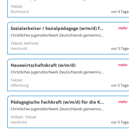
Teilzeit
Dortmund
vor 4 Tag
Sozialarbeiter / Sozialpädagoge (w/m/d) für Schulsozialarbeit
mehr
Christliches Jugenddorfwerk Deutschlands gemeinnütziger e. V. (CJD)
Teilzeit, Befristet
Versmold
vor 5 Tag
Hauswirtschaftskraft (w/m/d)
mehr
Christliches Jugenddorfwerk Deutschlands gemeinnütziger e. V. (CJD)
Teilzeit
Offenburg
vor 5 Tag
Pädagogische Fachkraft (w/m/d) für die Kooperative Berufsorientierung
mehr
Christliches Jugenddorfwerk Deutschlands gemeinnütziger e. V. (CJD)
Vollzeit, Teilzeit
Karslruhe
vor 5 Tag