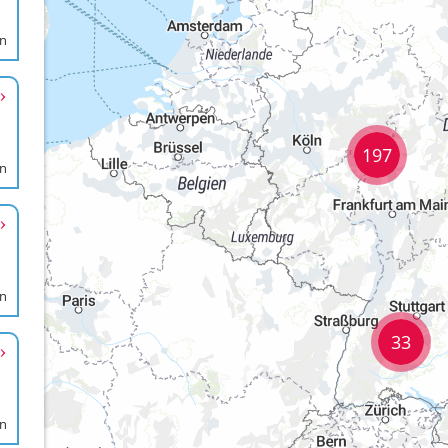
en
197
en
en
33
en