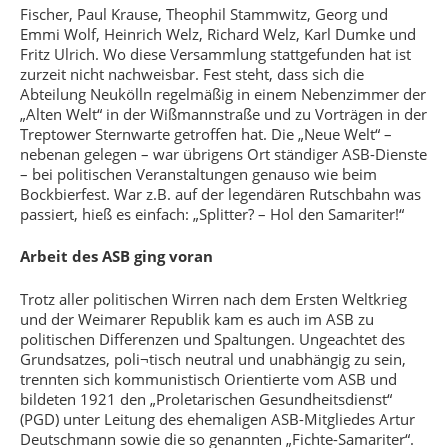
Fischer, Paul Krause, Theophil Stammwitz, Georg und
Emmi Wolf, Heinrich Welz, Richard Welz, Karl Dumke und
Fritz Ulrich. Wo diese Versammlung stattgefunden hat ist
zurzeit nicht nachweisbar. Fest steht, dass sich die
Abteilung Neukölln regelmäßig in einem Nebenzimmer der
„Alten Welt“ in der Wißmannstraße und zu Vorträgen in der
Treptower Sternwarte getroffen hat. Die „Neue Welt“ –
nebenan gelegen – war übrigens Ort ständiger ASB-Dienste
– bei politischen Veranstaltungen genauso wie beim
Bockbierfest. War z.B. auf der legendären Rutschbahn was
passiert, hieß es einfach: „Splitter? – Hol den Samariter!“
Arbeit des ASB ging voran
Trotz aller politischen Wirren nach dem Ersten Weltkrieg
und der Weimarer Republik kam es auch im ASB zu
politischen Differenzen und Spaltungen. Ungeachtet des
Grundsatzes, poli¬tisch neutral und unabhängig zu sein,
trennten sich kommunistisch Orientierte vom ASB und
bildeten 1921 den „Proletarischen Gesundheitsdienst“
(PGD) unter Leitung des ehemaligen ASB-Mitgliedes Artur
Deutschmann sowie die so genannten „Fichte-Samariter“.