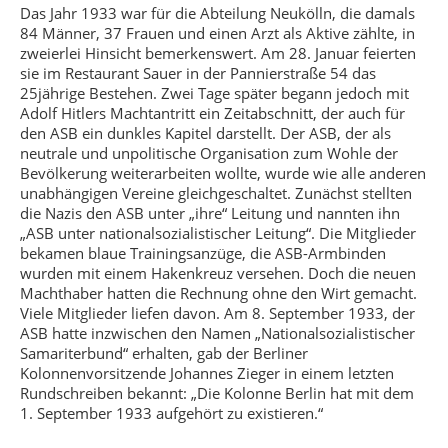
Das Jahr 1933 war für die Abteilung Neukölln, die damals
84 Männer, 37 Frauen und einen Arzt als Aktive zählte, in
zweierlei Hinsicht bemerkenswert. Am 28. Januar feierten
sie im Restaurant Sauer in der Pannierstraße 54 das
25jährige Bestehen. Zwei Tage später begann jedoch mit
Adolf Hitlers Machtantritt ein Zeitabschnitt, der auch für
den ASB ein dunkles Kapitel darstellt. Der ASB, der als
neutrale und unpolitische Organisation zum Wohle der
Bevölkerung weiterarbeiten wollte, wurde wie alle anderen
unabhängigen Vereine gleichgeschaltet. Zunächst stellten
die Nazis den ASB unter „ihre“ Leitung und nannten ihn
„ASB unter nationalsozialistischer Leitung“. Die Mitglieder
bekamen blaue Trainingsanzüge, die ASB-Armbinden
wurden mit einem Hakenkreuz versehen. Doch die neuen
Machthaber hatten die Rechnung ohne den Wirt gemacht.
Viele Mitglieder liefen davon. Am 8. September 1933, der
ASB hatte inzwischen den Namen „Nationalsozialistischer
Samariterbund“ erhalten, gab der Berliner
Kolonnenvorsitzende Johannes Zieger in einem letzten
Rundschreiben bekannt: „Die Kolonne Berlin hat mit dem
1. September 1933 aufgehört zu existieren.“