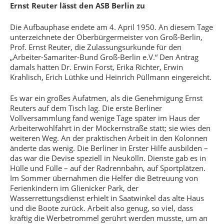
Ernst Reuter lässt den ASB Berlin zu
Die Aufbauphase endete am 4. April 1950. An diesem Tage
unterzeichnete der Oberbürgermeister von Groß-Berlin,
Prof. Ernst Reuter, die Zulassungsurkunde für den
„Arbeiter-Samariter-Bund Groß-Berlin e.V.“ Den Antrag
damals hatten Dr. Erwin Forst, Erika Richter, Erwin
Krahlisch, Erich Lüthke und Heinrich Püllmann eingereicht.
Es war ein großes Aufatmen, als die Genehmigung Ernst
Reuters auf dem Tisch lag. Die erste Berliner
Vollversammlung fand wenige Tage später im Haus der
Arbeiterwohlfahrt in der Möckernstraße statt; sie wies den
weiteren Weg. An der praktischen Arbeit in den Kolonnen
änderte das wenig. Die Berliner in Erster Hilfe ausbilden –
das war die Devise speziell in Neukölln. Dienste gab es in
Hülle und Fülle – auf der Radrennbahn, auf Sportplätzen.
Im Sommer übernahmen die Helfer die Betreuung von
Ferienkindern im Glienicker Park, der
Wasserrettungsdienst erhielt in Saatwinkel das alte Haus
und die Boote zurück. Arbeit also genug, so viel, dass
kräftig die Werbetrommel gerührt werden musste, um an