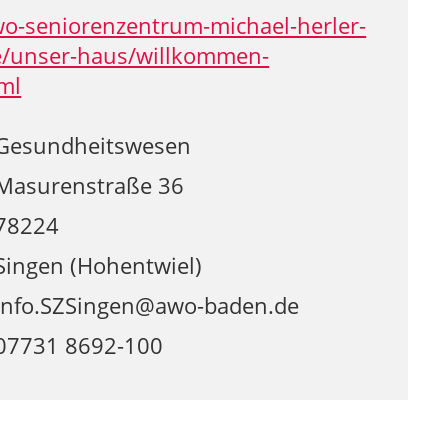
-seniorenzentrum-michael-herler-
e/unser-haus/willkommen-
ml
Gesundheitswesen
Masurenstraße 36
78224
Singen (Hohentwiel)
Info.SZSingen@awo-baden.de
07731 8692-100