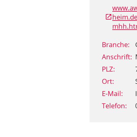
www.awo
heim.d
mhh.ht
Branche:
Anschrift:
PLZ:
Ort:
E-Mail:
Telefon: