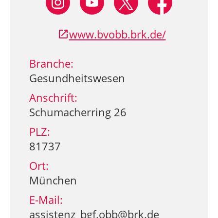
www.bvobb.brk.de/
Branche:
Gesundheitswesen
Anschrift:
Schumacherring 26
PLZ:
81737
Ort:
München
E-Mail:
assistenz_bgf.obb@brk.de