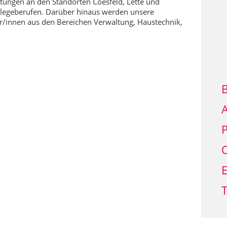
htungen an den Standorten Coesfeld, Lette und
Pflegeberufen. Darüber hinaus werden unsere
er/innen aus den Bereichen Verwaltung, Haustechnik,
A
P
O
E
T