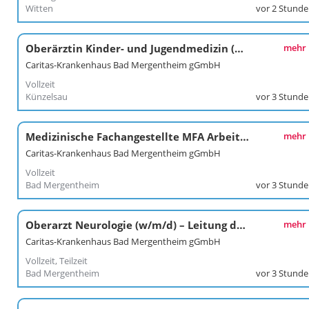
Witten
vor 2 Stund
Oberärztin Kinder- und Jugendmedizin (w/m/d)
mehr
Caritas-Krankenhaus Bad Mergentheim gGmbH
Vollzeit
Künzelsau
vor 3 Stund
Medizinische Fachangestellte MFA Arbeitsmedizin (w/m/d)
mehr
Caritas-Krankenhaus Bad Mergentheim gGmbH
Vollzeit
Bad Mergentheim
vor 3 Stund
Oberarzt Neurologie (w/m/d) – Leitung der regionalen Stroke Unit (DSG-zertifiziert)
mehr
Caritas-Krankenhaus Bad Mergentheim gGmbH
Vollzeit, Teilzeit
Bad Mergentheim
vor 3 Stund