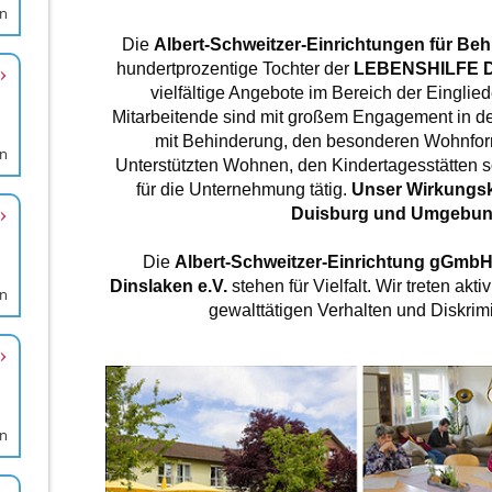
en
en
en
en