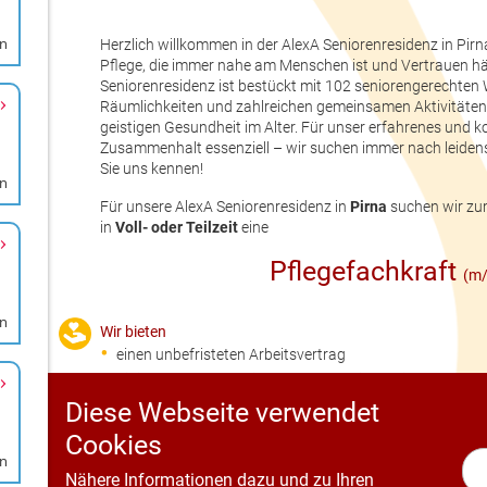
rn
en
en
en