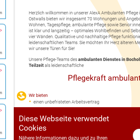
en
en
rn
en