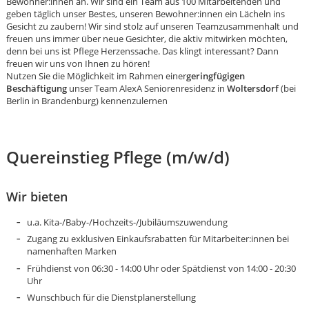
Bewohner:innen an. Wir sind ein Team aus 100 Mitarbeitenden und
geben täglich unser Bestes, unseren Bewohner:innen ein Lächeln ins
Gesicht zu zaubern! Wir sind stolz auf unseren Teamzusammenhalt und
freuen uns immer über neue Gesichter, die aktiv mitwirken möchten,
denn bei uns ist Pflege Herzenssache. Das klingt interessant? Dann
freuen wir uns von Ihnen zu hören!
Nutzen Sie die Möglichkeit im Rahmen einer
geringfügigen
Beschäftigung
unser Team AlexA Seniorenresidenz in
Woltersdorf
(bei
Berlin in Brandenburg) kennenzulernen
Quereinstieg Pflege (m/w/d)
Wir bieten
u.a. Kita-/Baby-/Hochzeits-/Jubiläumszuwendung
Zugang zu exklusiven Einkaufsrabatten für Mitarbeiter:innen bei
namenhaften Marken
Frühdienst von 06:30 - 14:00 Uhr oder Spätdienst von 14:00 - 20:30
Karte anzeigen
Uhr
Wunschbuch für die Dienstplanerstellung