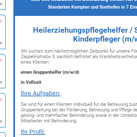
en
en
en
en