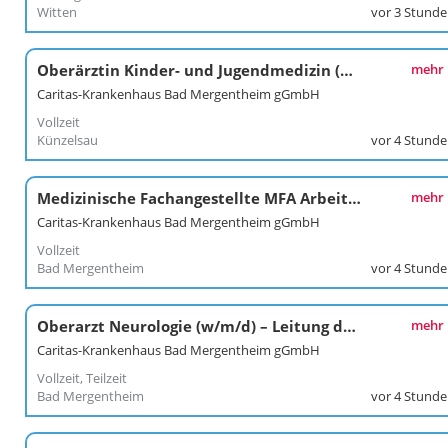
Witten
vor 3 Stund
Oberärztin Kinder- und Jugendmedizin (w/m/d)
mehr
Caritas-Krankenhaus Bad Mergentheim gGmbH
Vollzeit
Künzelsau
vor 4 Stund
Medizinische Fachangestellte MFA Arbeitsmedizin (w/m/d)
mehr
Caritas-Krankenhaus Bad Mergentheim gGmbH
Vollzeit
Bad Mergentheim
vor 4 Stund
Oberarzt Neurologie (w/m/d) – Leitung der regionalen Stroke Unit (DSG-zertifiziert)
mehr
Caritas-Krankenhaus Bad Mergentheim gGmbH
Vollzeit, Teilzeit
Bad Mergentheim
vor 4 Stund