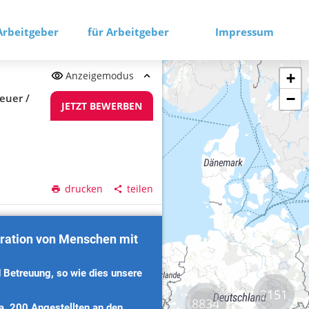
Arbeitgeber
für Arbeitgeber
Impressum
Anzeigemodus
+
−
reuer /
JETZT BEWERBEN
drucken
teilen
2151
8834