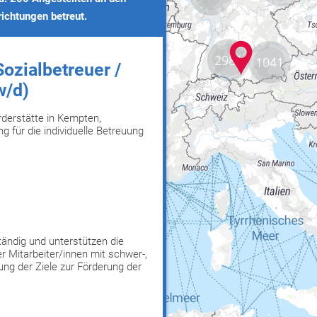
2981
1041