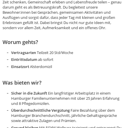
Zeit schenken, Gemeinschaft erleben und Lebensfreude teilen – genau
darum geht es als Betreuungskraft. Du begleitest unsere
Bewohner:innen bei Gesprächen, gemeinsamen Aktivitäten und
Ausflügen und sorgst dafür, dass jeder Tag mit kleinen und großen
Erlebnissen gefüllt ist. Dabei bringst Du nicht nur gute Ideen mit,
sondern vor allem Zeit, Aufmerksamkeit und ein offenes Ohr.
Worum gehts?
Vertragsarten
Teilzeit 20 Std/Woche
Eintrittsdatum
ab sofort
Einsatzort
Alsterdomizil
Was bieten wir?
Sicher in die Zukunft
Ein langfristiger Arbeitsplatz in einem
Hamburger Familienunternehmen mit über 25 Jahren Erfahrung
und 8 Pflegedomizilen.
Überdurchschnittliche Vergütung
Faire Bezahlung über dem
Karte anzeigen
Hamburger Branchendurchschnitt, jährliche Gehaltsgespräche
sowie attraktive Zulagen und Prämien.
Gesund bleiben
Mit EGYM Wellpass trainierst und entspannst Du