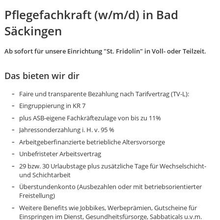
Pflegefachkraft (w/m/d) in Bad
Säckingen
Ab sofort für unsere Einrichtung "St. Fridolin" in Voll- oder Teilzeit.
Das bieten wir dir
Faire und transparente Bezahlung nach Tarifvertrag (TV-L):
Eingruppierung in KR 7
plus ASB-eigene Fachkräftezulage von bis zu 11%
Jahressonderzahlung i. H. v. 95 %
Arbeitgeberfinanzierte betriebliche Altersvorsorge
Unbefristeter Arbeitsvertrag
29 bzw. 30 Urlaubstage plus zusätzliche Tage für Wechselschicht-
und Schichtarbeit
Überstundenkonto (Ausbezahlen oder mit betriebsorientierter
Karte anzeigen
Freistellung)
Weitere Benefits wie Jobbikes, Werbeprämien, Gutscheine für
Einspringen im Dienst, Gesundheitsfürsorge, Sabbaticals u.v.m.