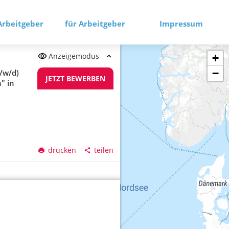
Arbeitgeber
für Arbeitgeber
Impressum
Anzeigemodus
+
−
/w/d)
JETZT BEWERBEN
" in
drucken
teilen