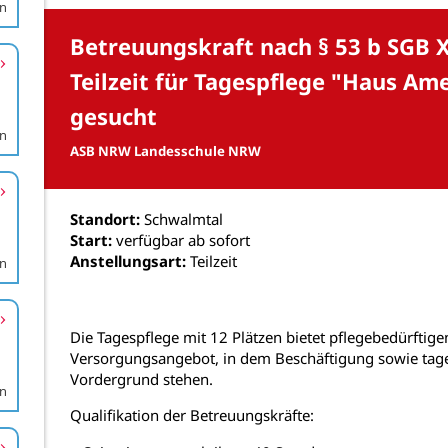
en
en
en
en