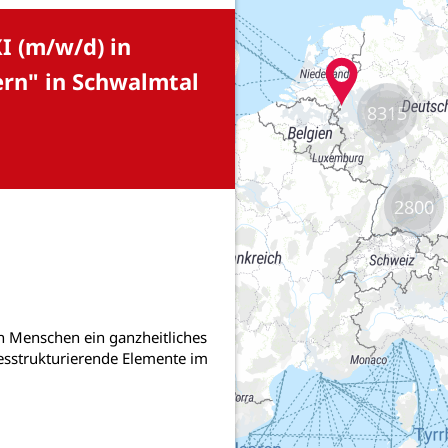
8315
2800