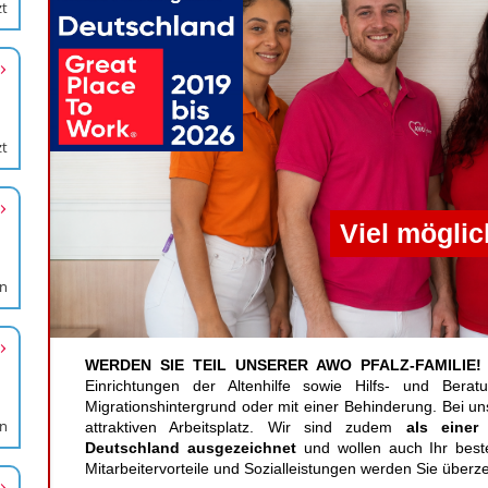
zt
zt
en
en