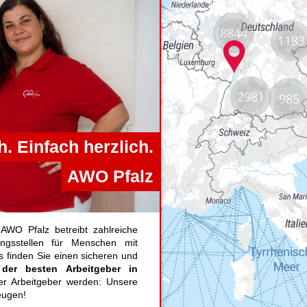
8844
1183
2981
985