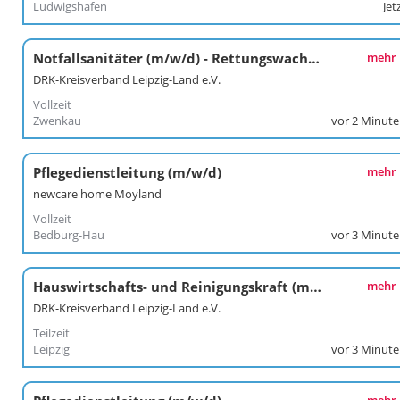
Ludwigshafen
Jet
Notfallsanitäter (m/w/d) - Rettungswachen Zwenkau und Borna
mehr
DRK-Kreisverband Leipzig-Land e.V.
Vollzeit
Zwenkau
vor 2 Minut
Pflegedienstleitung (m/w/d)
mehr
newcare home Moyland
Vollzeit
Bedburg-Hau
vor 3 Minut
Hauswirtschafts- und Reinigungskraft (m/w/d) - Kita "Fuchsbau"
mehr
DRK-Kreisverband Leipzig-Land e.V.
Teilzeit
Leipzig
vor 3 Minut