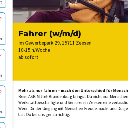
zt
en
en
en