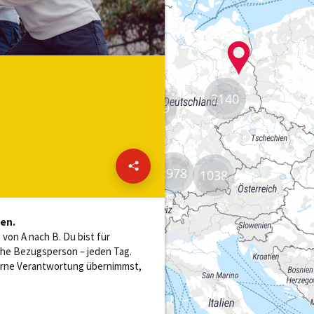
2140
8839
2978
1038