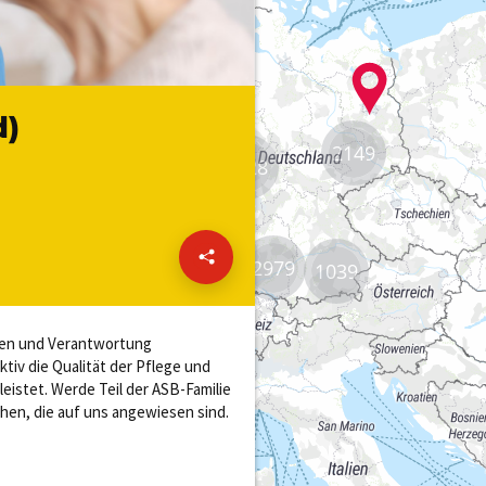
2149
8828
2979
1039