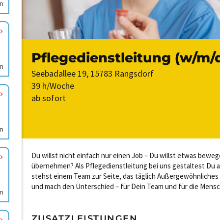
en
en
en
en