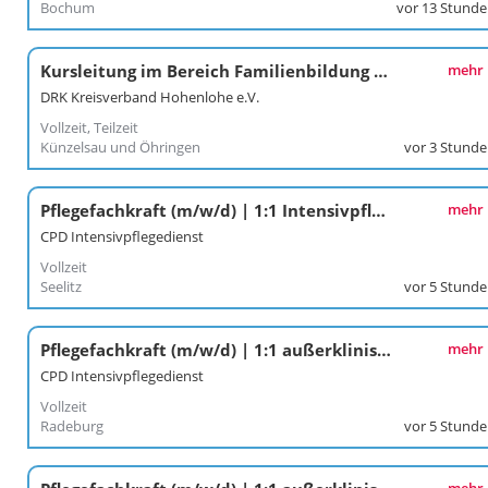
Bochum
vor 13 Stund
Kursleitung im Bereich Familienbildung auf geringfügiger Beschäftigung (m/w/d) für den Standort Öhringen
mehr
DRK Kreisverband Hohenlohe e.V.
Vollzeit, Teilzeit
Künzelsau und Öhringen
vor 3 Stund
Pflegefachkraft (m/w/d) | 1:1 Intensivpflegeversorgung | Seelitz
mehr
CPD Intensivpflegedienst
Vollzeit
Seelitz
vor 5 Stund
Pflegefachkraft (m/w/d) | 1:1 außerklinische Intensivpflege | Radeburg
mehr
CPD Intensivpflegedienst
Vollzeit
Radeburg
vor 5 Stund