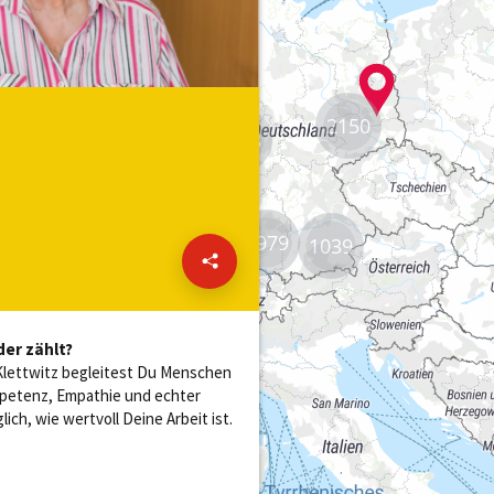
2150
8828
2979
1039