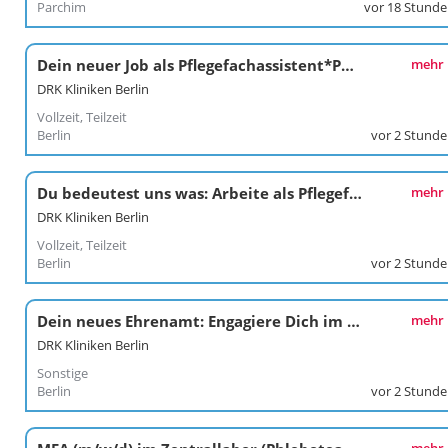
Parchim
vor 18 Stund
Dein neuer Job als Pflegefachassistent*Pflegefachassistentin im Kunstkrankenhaus
mehr
DRK Kliniken Berlin
Vollzeit, Teilzeit
Berlin
vor 2 Stund
Du bedeutest uns was: Arbeite als Pflegefachkraft / Pflegefachfrau*mann in den DRK Kliniken Berlin Köpenick
mehr
DRK Kliniken Berlin
Vollzeit, Teilzeit
Berlin
vor 2 Stund
Dein neues Ehrenamt: Engagiere Dich im Besuchsdienst „Die Zeitschenker*innen“ der DRK Kliniken Berlin Köpenick
mehr
DRK Kliniken Berlin
Sonstige
Berlin
vor 2 Stund