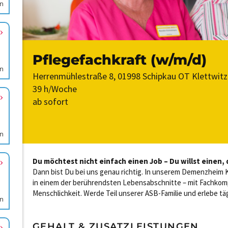
en
en
en
en