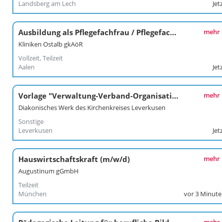
Landsberg am Lech
Jet
Ausbildung als Pflegefachfrau / Pflegefachmann (m/w/d) 2027
mehr
Kliniken Ostalb gkAöR
Vollzeit, Teilzeit
Aalen
Jet
Vorlage "Verwaltung-Verband-Organisation" (m/w/d)
mehr
Diakonisches Werk des Kirchenkreises Leverkusen
Sonstige
Leverkusen
Jet
Hauswirtschaftskraft (m/w/d)
mehr
Augustinum gGmbH
Teilzeit
München
vor 3 Minut