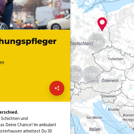
2140
8806
2979
1039