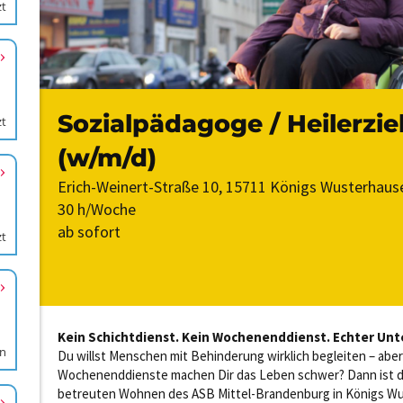
zt
zt
zt
en