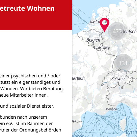
477
131