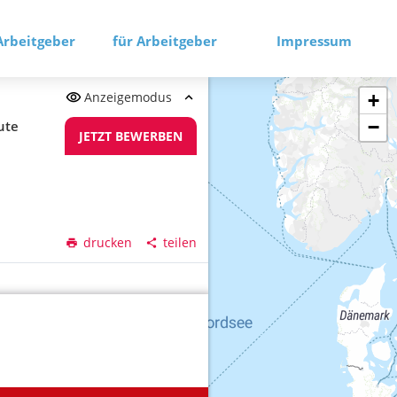
Arbeitgeber
für Arbeitgeber
Impressum
Anzeigemodus
+
−
ute
JETZT BEWERBEN
drucken
teilen