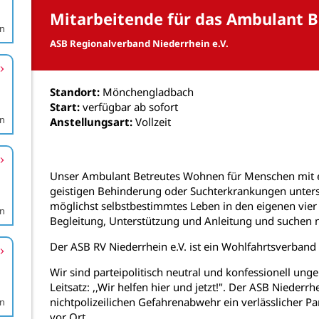
en
en
en
en