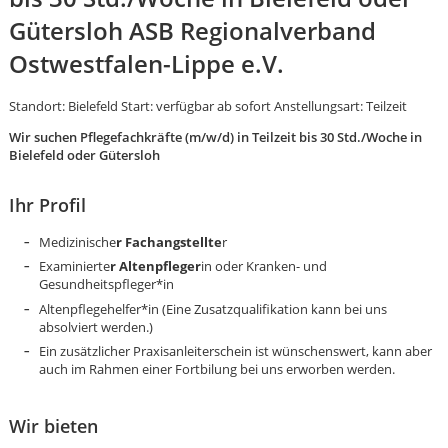
Gütersloh ASB Regionalverband
Ostwestfalen-Lippe e.V.
Standort: Bielefeld Start: verfügbar ab sofort Anstellungsart: Teilzeit
Wir suchen Pflegefachkräfte (m/w/d) in Teilzeit bis 30 Std./Woche in
Bielefeld oder Gütersloh
Ihr Profil
Medizinische
r Fachangstellte
r
Examinierte
r Altenpfleger
in oder Kranken- und
Gesundheitspfleger*in
Altenpflegehelfer*in (Eine Zusatzqualifikation kann bei uns
absolviert werden.)
Ein zusätzlicher Praxisanleiterschein ist wünschenswert, kann aber
auch im Rahmen einer Fortbilung bei uns erworben werden.
Karte anzeigen
Wir bieten