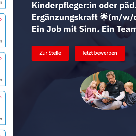
en
en
en
en