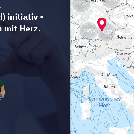
8802
2959
1037