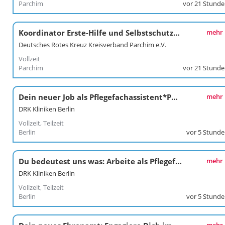
Parchim
vor 21 Stund
Koordinator Erste-Hilfe und Selbstschutzkompetenz
mehr
Deutsches Rotes Kreuz Kreisverband Parchim e.V.
Vollzeit
Parchim
vor 21 Stund
Dein neuer Job als Pflegefachassistent*Pflegefachassistentin im Kunstkrankenhaus
mehr
DRK Kliniken Berlin
Vollzeit, Teilzeit
Berlin
vor 5 Stund
Du bedeutest uns was: Arbeite als Pflegefachkraft / Pflegefachfrau*mann in den DRK Kliniken Berlin Köpenick
mehr
DRK Kliniken Berlin
Vollzeit, Teilzeit
Berlin
vor 5 Stund