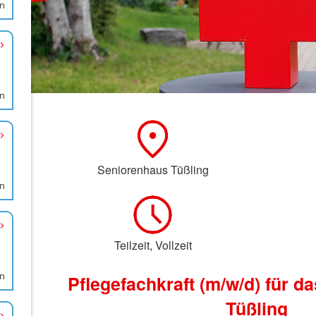
en
en
en
en