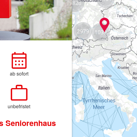
8828
2979
1039