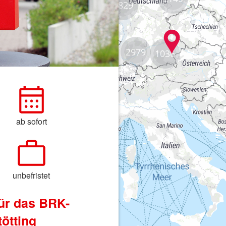
8829
2979
1036