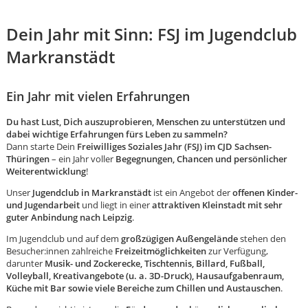
Dein Jahr mit Sinn: FSJ im Jugendclub
Markranstädt
Ein Jahr mit vielen Erfahrungen
Du hast Lust, Dich auszuprobieren, Menschen zu unterstützen und
dabei wichtige Erfahrungen fürs Leben zu sammeln?
Dann starte Dein
Freiwilliges Soziales Jahr (FSJ) im CJD Sachsen-
Thüringen
– ein Jahr voller
Begegnungen, Chancen und persönlicher
Weiterentwicklung
!
Unser
Jugendclub in Markranstädt
ist ein Angebot der
offenen Kinder-
und Jugendarbeit
und liegt in einer
attraktiven Kleinstadt mit sehr
guter Anbindung nach Leipzig
.
Im Jugendclub und auf dem
großzügigen Außengelände
stehen den
Besucher:innen zahlreiche
Freizeitmöglichkeiten
zur Verfügung,
darunter
Musik- und Zockerecke, Tischtennis, Billard, Fußball,
Karte anzeigen
Volleyball, Kreativangebote (u. a. 3D-Druck), Hausaufgabenraum,
Küche mit Bar sowie viele Bereiche zum Chillen und Austauschen
.