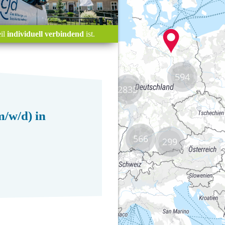
594
2835
566
299