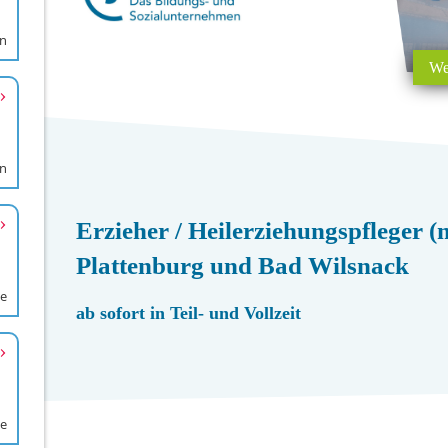
en
en
de
de