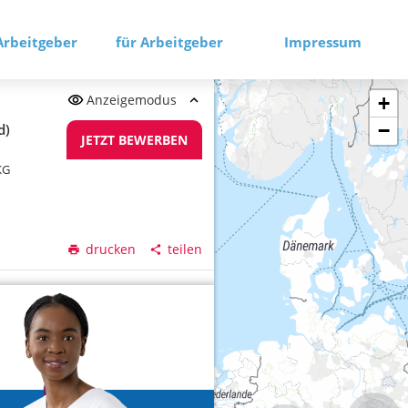
Arbeitgeber
für Arbeitgeber
Impressum
Anzeigemodus
+
−
d)
JETZT BEWERBEN
KG
drucken
teilen