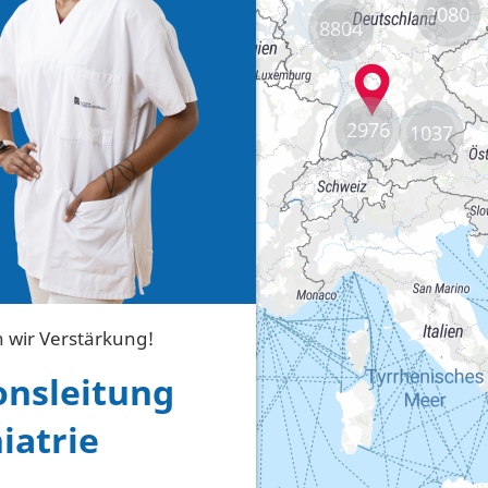
2080
8804
2976
1037