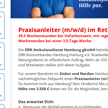
en
en
en
en