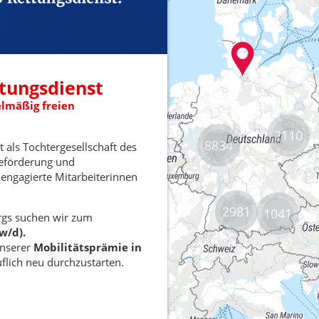
2110
8834
2981
1041