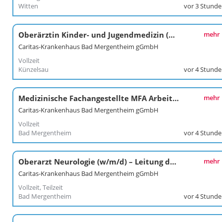
Witten
vor 3 Stund
Oberärztin Kinder- und Jugendmedizin (w/m/d)
mehr
Caritas-Krankenhaus Bad Mergentheim gGmbH
Vollzeit
Künzelsau
vor 4 Stund
Medizinische Fachangestellte MFA Arbeitsmedizin (w/m/d)
mehr
Caritas-Krankenhaus Bad Mergentheim gGmbH
Vollzeit
Bad Mergentheim
vor 4 Stund
Oberarzt Neurologie (w/m/d) – Leitung der regionalen Stroke Unit (DSG-zertifiziert)
mehr
Caritas-Krankenhaus Bad Mergentheim gGmbH
Vollzeit, Teilzeit
Bad Mergentheim
vor 4 Stund