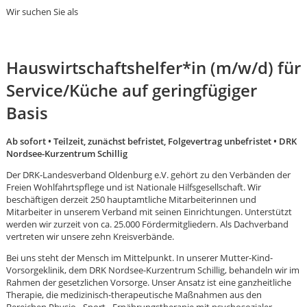
Wir suchen Sie als
Hauswirtschaftshelfer*in (m/w/d) für
Service/Küche auf geringfügiger
Basis
Ab sofort • Teilzeit, zunächst befristet, Folgevertrag unbefristet • DRK
Nordsee-Kurzentrum Schillig
Der DRK-Landesverband Oldenburg e.V. gehört zu den Verbänden der
Freien Wohlfahrtspflege und ist Nationale Hilfsgesellschaft. Wir
beschäftigen derzeit 250 hauptamtliche Mitarbeiterinnen und
Mitarbeiter in unserem Verband mit seinen Einrichtungen. Unterstützt
werden wir zurzeit von ca. 25.000 Fördermitgliedern. Als Dachverband
vertreten wir unsere zehn Kreisverbände.
Bei uns steht der Mensch im Mittelpunkt. In unserer Mutter-Kind-
Karte anzeigen
Vorsorgeklinik, dem DRK Nordsee-Kurzentrum Schillig, behandeln wir im
Rahmen der gesetzlichen Vorsorge. Unser Ansatz ist eine ganzheitliche
Therapie, die medizinisch-therapeutische Maßnahmen aus den
Bereichen Physio-, Sport-, Ernährungstherapie mit psychosozialer