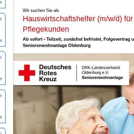
en
en
en
en