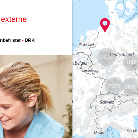
8828
1085
2979
869