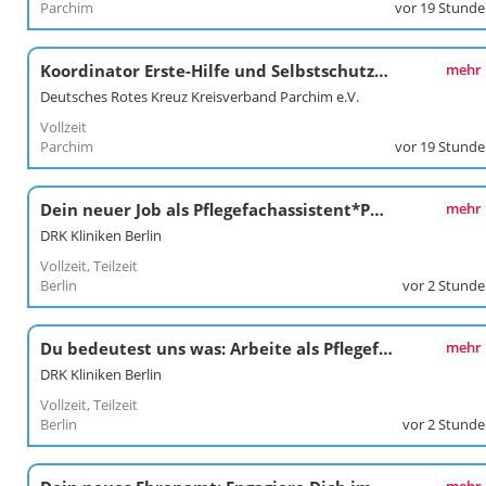
Parchim
vor 19 Stund
Koordinator Erste-Hilfe und Selbstschutzkompetenz
mehr
Deutsches Rotes Kreuz Kreisverband Parchim e.V.
Vollzeit
Parchim
vor 19 Stund
Dein neuer Job als Pflegefachassistent*Pflegefachassistentin im Kunstkrankenhaus
mehr
DRK Kliniken Berlin
Vollzeit, Teilzeit
Berlin
vor 2 Stund
Du bedeutest uns was: Arbeite als Pflegefachkraft / Pflegefachfrau*mann in den DRK Kliniken Berlin Köpenick
mehr
DRK Kliniken Berlin
Vollzeit, Teilzeit
Berlin
vor 2 Stund