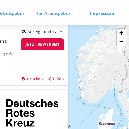
Arbeitgeber
für Arbeitgeber
Impressum
Anzeigemodus
+
−
erne
JETZT BEWERBEN
rg e.V.
drucken
teilen