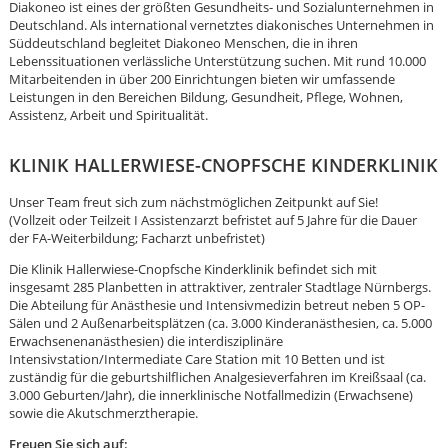
Diakoneo ist eines der größten Gesundheits- und Sozialunternehmen in
Deutschland. Als international vernetztes diakonisches Unternehmen in
Süddeutschland begleitet Diakoneo Menschen, die in ihren
Lebenssituationen verlässliche Unterstützung suchen. Mit rund 10.000
Mitarbeitenden in über 200 Einrichtungen bieten wir umfassende
Leistungen in den Bereichen Bildung, Gesundheit, Pflege, Wohnen,
Assistenz, Arbeit und Spiritualität.
KLINIK HALLERWIESE-CNOPFSCHE KINDERKLINIK
Unser Team freut sich zum nächstmöglichen Zeitpunkt auf Sie!
(Vollzeit oder Teilzeit I Assistenzarzt befristet auf 5 Jahre für die Dauer
der FA-Weiterbildung; Facharzt unbefristet)
Die Klinik Hallerwiese-Cnopfsche Kinderklinik befindet sich mit
insgesamt 285 Planbetten in attraktiver, zentraler Stadtlage Nürnbergs.
Die Abteilung für Anästhesie und Intensivmedizin betreut neben 5 OP-
Sälen und 2 Außenarbeitsplätzen (ca. 3.000 Kinderanästhesien, ca. 5.000
Erwachsenenanästhesien) die interdisziplinäre
Intensivstation/Intermediate Care Station mit 10 Betten und ist
zuständig für die geburtshilflichen Analgesieverfahren im Kreißsaal (ca.
Karte anzeigen
3.000 Geburten/Jahr), die innerklinische Notfallmedizin (Erwachsene)
sowie die Akutschmerztherapie.
Freuen Sie sich auf: