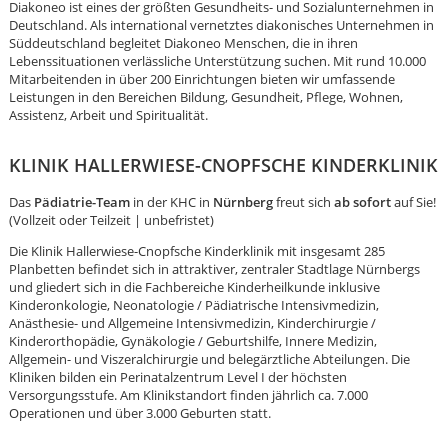
Diakoneo ist eines der größten Gesundheits- und Sozialunternehmen in
Deutschland. Als international vernetztes diakonisches Unternehmen in
Süddeutschland begleitet Diakoneo Menschen, die in ihren
Lebenssituationen verlässliche Unterstützung suchen. Mit rund 10.000
Mitarbeitenden in über 200 Einrichtungen bieten wir umfassende
Leistungen in den Bereichen Bildung, Gesundheit, Pflege, Wohnen,
Assistenz, Arbeit und Spiritualität.
KLINIK HALLERWIESE-CNOPFSCHE KINDERKLINIK
Das
Pädiatrie-Team
in der KHC in
Nürnberg
freut sich
ab sofort
auf Sie!
(Vollzeit oder Teilzeit | unbefristet)
Die Klinik Hallerwiese-Cnopfsche Kinderklinik mit insgesamt 285
Planbetten befindet sich in attraktiver, zentraler Stadtlage Nürnbergs
und gliedert sich in die Fachbereiche Kinderheilkunde inklusive
Kinderonkologie, Neonatologie / Pädiatrische Intensivmedizin,
Anästhesie- und Allgemeine Intensivmedizin, Kinderchirurgie /
Kinderorthopädie, Gynäkologie / Geburtshilfe, Innere Medizin,
Allgemein- und Viszeralchirurgie und belegärztliche Abteilungen. Die
Kliniken bilden ein Perinatalzentrum Level I der höchsten
Karte anzeigen
Versorgungsstufe. Am Klinikstandort finden jährlich ca. 7.000
Operationen und über 3.000 Geburten statt.