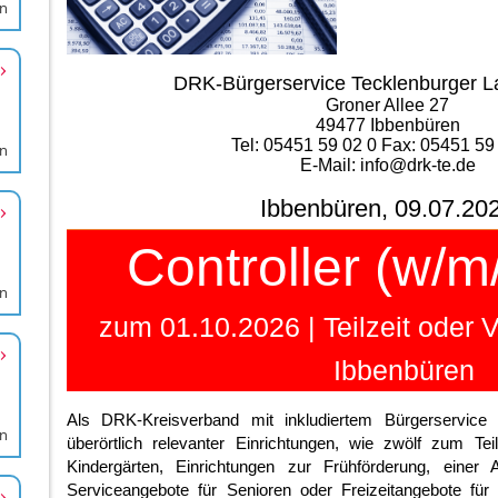
en
en
en
en