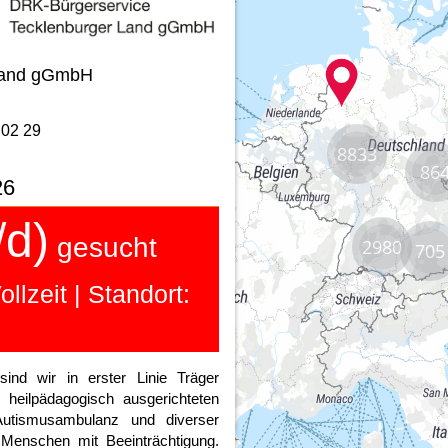
8833
86
2980
705