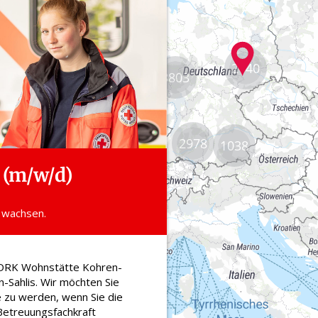
2140
8803
2978
1038