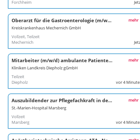
Forchheim
Jet
Oberarzt für die Gastroenterologie (m/w/d)
mehr
Kreiskrankenhaus Mechernich GmbH
Vollzeit, Teilzeit
Mechernich
Jet
Mitarbeiter (m/w/d) ambulante Patientenabrechnung
mehr
Kliniken Landkreis Diepholz gGmbH
Teilzeit
Diepholz
vor 4 Minut
Auszubildender zur Pflegefachkraft in der Intensivpflege (m/w/d)
mehr
St.-Marien-Hospital Marsberg
Vollzeit
Marsberg
vor 4 Minut