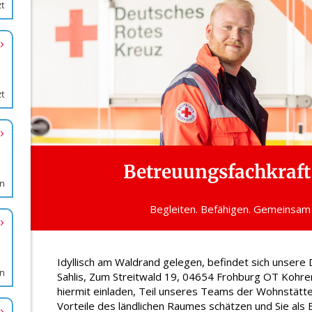
zt
zt
en
en