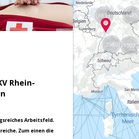
1485
8833
2980
1003