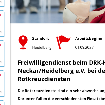
rn
en
en
rn