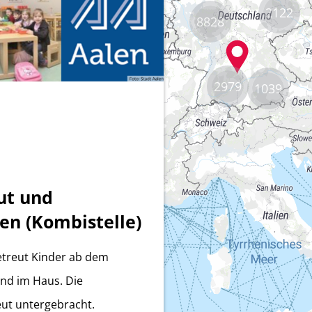
2122
8828
2979
1039