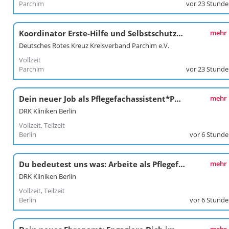
Parchim
vor 23 Stund
Koordinator Erste-Hilfe und Selbstschutzkompetenz
mehr
Deutsches Rotes Kreuz Kreisverband Parchim e.V.
Vollzeit
Parchim
vor 23 Stund
Dein neuer Job als Pflegefachassistent*Pflegefachassistentin im Kunstkrankenhaus
mehr
DRK Kliniken Berlin
Vollzeit, Teilzeit
Berlin
vor 6 Stund
Du bedeutest uns was: Arbeite als Pflegefachkraft / Pflegefachfrau*mann in den DRK Kliniken Berlin Köpenick
mehr
DRK Kliniken Berlin
Vollzeit, Teilzeit
Berlin
vor 6 Stund