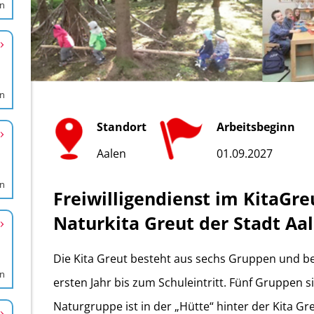
en
en
en
en