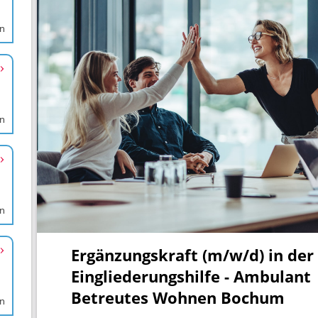
en
en
en
en