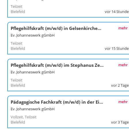
Teilzeit
Bielefeld
vor 14 Stund
Pflegehilfskraft (m/w/d) in Gelsenkirchen-Feldmark
mehr
Ev. Johanneswerk gGmbH
Teilzeit
Bielefeld
vor 15 Stund
Pflegehilfskraft (m/w/d) im Stephanus Zentrum in Hiddenhausen
mehr
Ev. Johanneswerk gGmbH
Teilzeit
Bielefeld
vor 2 Tag
Pädagogische Fachkraft (m/w/d) in der Eingliederungshilfe Herten-Gelsenkirchen
mehr
Ev. Johanneswerk gGmbH
Vollzeit, Teilzeit
Bielefeld
vor 3 Tag