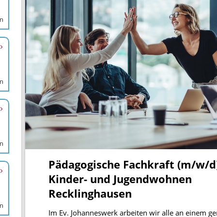
en
en
en
en