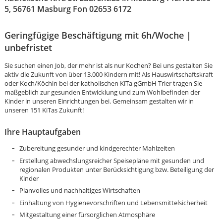
5, 56761 Masburg Fon 02653 6172
Geringfügige Beschäftigung mit 6h/Woche |
unbefristet
Sie suchen einen Job, der mehr ist als nur Kochen? Bei uns gestalten Sie
aktiv die Zukunft von über 13.000 Kindern mit! Als Hauswirtschaftskraft
oder Koch/Köchin bei der katholischen KiTa gGmbH Trier tragen Sie
maßgeblich zur gesunden Entwicklung und zum Wohlbefinden der
Kinder in unseren Einrichtungen bei. Gemeinsam gestalten wir in
unseren 151 KiTas Zukunft!
Ihre Hauptaufgaben
Zubereitung gesunder und kindgerechter Mahlzeiten
Erstellung abwechslungsreicher Speisepläne mit gesunden und
regionalen Produkten unter Berücksichtigung bzw. Beteiligung der
Kinder
Planvolles und nachhaltiges Wirtschaften
Karte anzeigen
Einhaltung von Hygienevorschriften und Lebensmittelsicherheit
Mitgestaltung einer fürsorglichen Atmosphäre