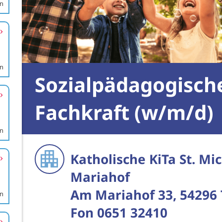
en
en
en
en