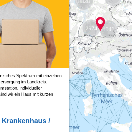
8828
2974
1040