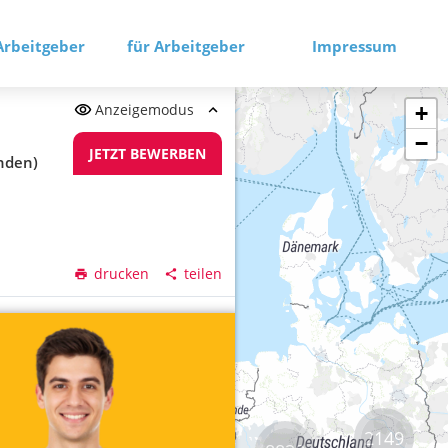
Arbeitgeber
für Arbeitgeber
Impressum
Anzeigemodus
+
−
JETZT BEWERBEN
nden)
drucken
teilen
2149