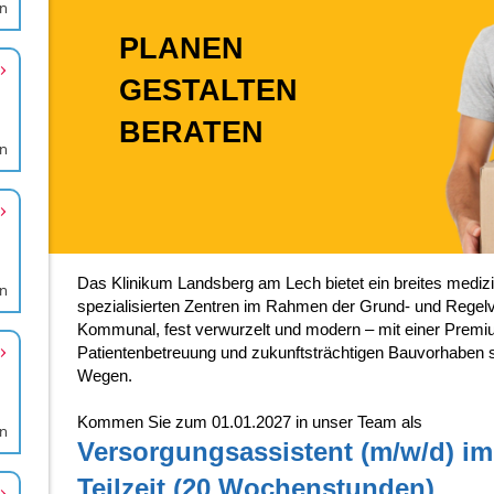
en
en
en
en