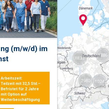
1886
8833
2980
1024