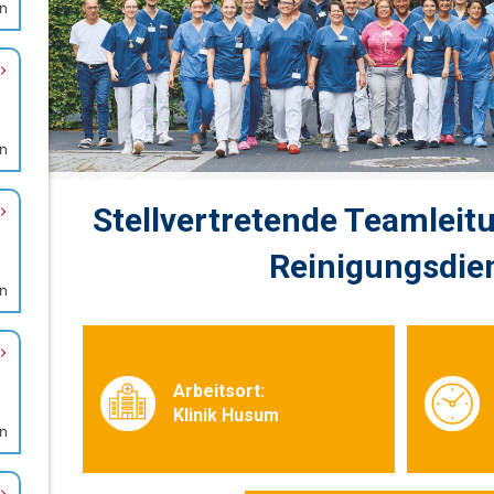
en
en
en
en