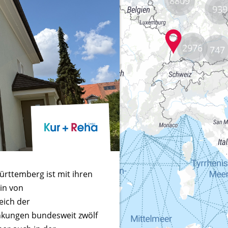
8809
939
2976
747