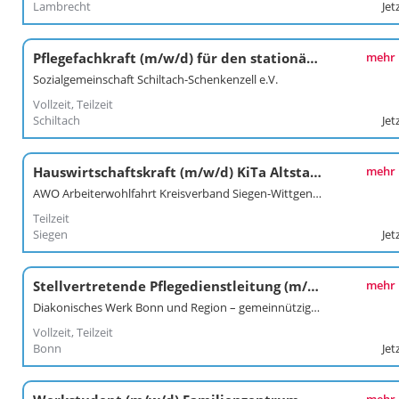
Lambrecht
Jet
Pflegefachkraft (m/w/d) für den stationären Bereich
mehr
Sozialgemeinschaft Schiltach-Schenkenzell e.V.
Vollzeit, Teilzeit
Schiltach
Jet
Hauswirtschaftskraft (m/w/d) KiTa Altstadt
mehr
AWO Arbeiterwohlfahrt Kreisverband Siegen-Wittgenstein/Olpe
Teilzeit
Siegen
Jet
Stellvertretende Pflegedienstleitung (m/w/d)
mehr
Diakonisches Werk Bonn und Region – gemeinnützige GmbH
Vollzeit, Teilzeit
Bonn
Jet