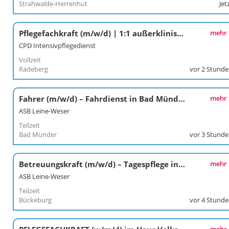
Strahwalde-Herrenhut
Jet
Pflegefachkraft (m/w/d) | 1:1 außerklinische Intensivpflege | Radeberg
mehr
CPD Intensivpflegedienst
Vollzeit
Radeberg
vor 2 Stund
Fahrer (m/w/d) – Fahrdienst in Bad Münder
mehr
ASB Leine-Weser
Teilzeit
Bad Münder
vor 3 Stund
Betreuungskraft (m/w/d) – Tagespflege in Bückeburg
mehr
ASB Leine-Weser
Teilzeit
Bückeburg
vor 4 Stund