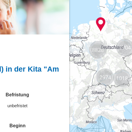
1704
8828
2974
1018