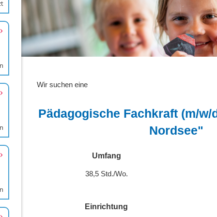
zt
en
en
en