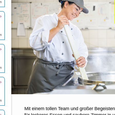
en
en
en
en