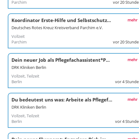
Parchim
vor 20 Stund
Koordinator Erste-Hilfe und Selbstschutzkompetenz
mehr
Deutsches Rotes Kreuz Kreisverband Parchim e.V.
Vollzeit
Parchim
vor 20 Stund
Dein neuer Job als Pflegefachassistent*Pflegefachassistentin im Kunstkrankenhaus
mehr
DRK Kliniken Berlin
Vollzeit, Teilzeit
Berlin
vor 4 Stund
Du bedeutest uns was: Arbeite als Pflegefachkraft / Pflegefachfrau*mann in den DRK Kliniken Berlin Köpenick
mehr
DRK Kliniken Berlin
Vollzeit, Teilzeit
Berlin
vor 4 Stund