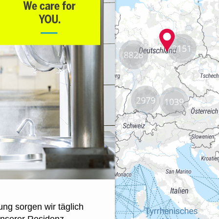
2151
8828
2979
1039