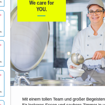
en
en
en
en