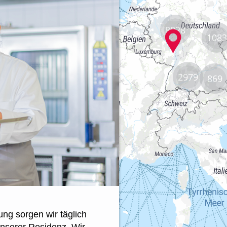
8828
1083
2979
869