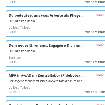
Berlin
vor 42 Minut
Du bedeutest uns was: Arbeite als Pflegefachkraft / Pflegefachfrau*mann in den DRK Kliniken Berlin Köpenick
mehr
DRK Kliniken Berlin
Vollzeit, Teilzeit
Berlin
vor 42 Minut
Dein neues Ehrenamt: Engagiere Dich im Besuchsdienst „Die Zeitschenker*innen“ der DRK Kliniken Berlin Köpenick
mehr
DRK Kliniken Berlin
Sonstige
Berlin
vor 44 Minut
MFA (m/w/d) im Zentrallabor (Phleboteam)
mehr
Berufsgenossenschaftliches Universitätsklinikum Bergmannsheil gGmbH
Vollzeit, Teilzeit
Bochum
vor 17 Stund